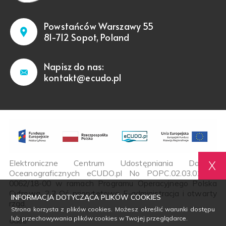
Powstańców Warszawy 55
81-712 Sopot, Poland
Napisz do nas:
kontakt@ecudo.pl
Elektroniczne Centrum Udostępniania Danych
X
Oceanograficznych eCUDO.pl No POPC.02.03.01-00-
0062/18-00 w ramach Programu Operacyjnego Polska
Cyfrowa, 2.2 Oś priorytetowa E-administracja i otwarty
INFORMACJA DOTYCZĄCA PLIKÓW COOKIES
rząd.
Strona korzysta z plików cookies. Możesz określić warunki dostępu
lub przechowywania plików cookies w Twojej przeglądarce.