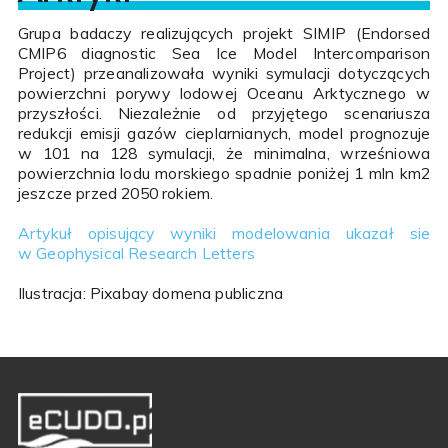
Grupa badaczy realizujących projekt SIMIP (Endorsed
CMIP6 diagnostic Sea Ice Model Intercomparison
Project) przeanalizowała wyniki symulacji dotyczących
powierzchni porywy lodowej Oceanu Arktycznego w
przyszłości. Niezależnie od przyjętego scenariusza
redukcji emisji gazów cieplarnianych, model prognozuje
w 101 na 128 symulacji, że minimalna, wrześniowa
powierzchnia lodu morskiego spadnie poniżej 1 mln km2
jeszcze przed 2050 rokiem.
Artykuł opisujący wyniki modelowania ukazał sie
w Geophysical Research Letters
Ilustracja: Pixabay domena publiczna