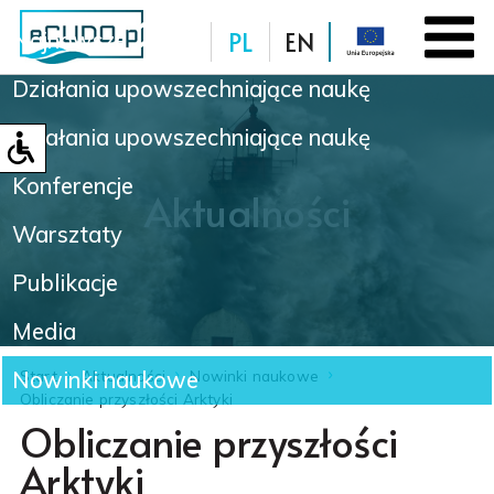
PL
EN
Najnowsze
Działania upowszechniające naukę
Baza danych
Działania upowszechniające naukę
Konferencje
Aktualności
Warsztaty
Publikacje
Media
Nowinki naukowe
Start
Aktualności
Nowinki naukowe
Obliczanie przyszłości Arktyki
Obliczanie przyszłości
Arktyki