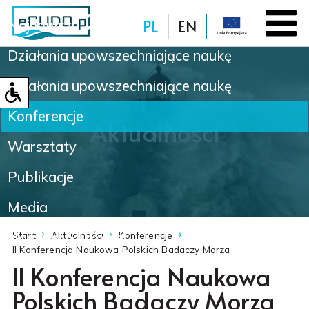
PL
EN
Najnowsze
Działania upowszechniające naukę
Baza danych
Działania upowszechniające naukę
Konferencje
Aktualności
Warsztaty
Publikacje
Media
Nowinki naukowe
Start
Aktualności
Konferencje
II Konferencja Naukowa Polskich Badaczy Morza
II Konferencja Naukowa
Polskich Badaczy Morza