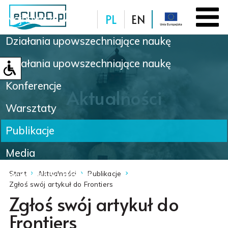
PL
EN
Najnowsze
Działania upowszechniające naukę
Baza danych
Działania upowszechniające naukę
Konferencje
Aktualności
Warsztaty
Publikacje
Media
Nowinki naukowe
Start
Aktualności
Publikacje
Zgłoś swój artykuł do Frontiers
Zgłoś swój artykuł do
Frontiers