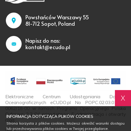
Powstańców Warszawy 55
81-712 Sopot, Poland
Napisz do nas:
kontakt@ecudo.pl
Elektroniczne Centrum Udostępniania Danych
X
Oceanograficznych eCUDO.pl No POPC.02.03.01-00-
0062/18-00 w ramach Programu Operacyjnego Polska
Cyfrowa, 2.2 Oś priorytetowa E-administracja i otwarty
INFORMACJA DOTYCZĄCA PLIKÓW COOKIES
rząd.
Strona korzysta z plików cookies. Możesz określić warunki dostępu
lub przechowywania plików cookies w Twojej przeglądarce.