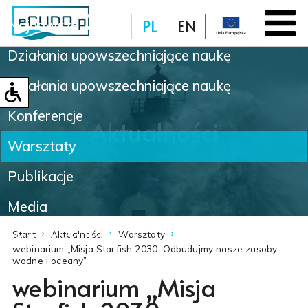
PL
EN
Najnowsze
Działania upowszechniające naukę
Baza danych
Działania upowszechniające naukę
Konferencje
Aktualności
Warsztaty
Publikacje
Media
Nowinki naukowe
Start
Aktualności
Warsztaty
webinarium „Misja Starfish 2030: Odbudujmy nasze zasoby
wodne i oceany”
webinarium „Misja