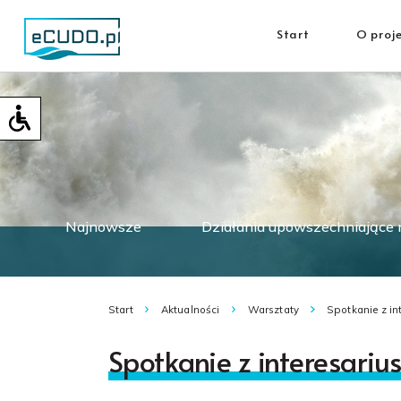
Start
O proj
Najnowsze
Działania upowszechniające
Start
Aktualności
Warsztaty
Spotkanie z in
Spotkanie z interesariu