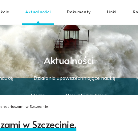
ekcie
Aktualności
Dokumenty
Linki
Ko
Aktualności
 naukę
Działania upowszechniające naukę
Media
Nowinki naukowe
teresariuszami w Szczecinie.
szami w Szczecinie.