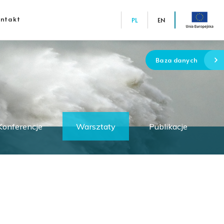
ntakt
PL
EN
Baza danych
Konferencje
Warsztaty
Publikacje