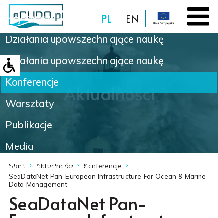
PL
EN
Najnowsze
Działania upowszechniające naukę
Baza danych
Działania upowszechniające naukę
Konferencje
Aktualności
Warsztaty
Publikacje
Media
Nowinki naukowe
Start
Aktualności
Konferencje
SeaDataNet Pan-European Infrastructure For Ocean & Marine
Data Management
SeaDataNet Pan-