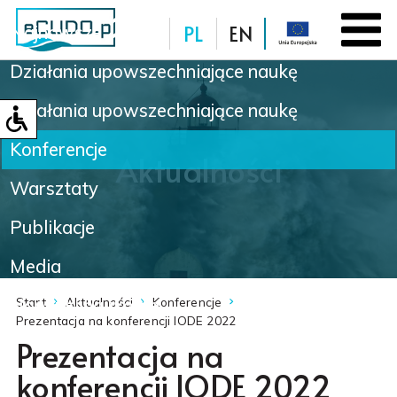
PL
EN
Najnowsze
Działania upowszechniające naukę
Baza danych
Działania upowszechniające naukę
Konferencje
Aktualności
Warsztaty
Publikacje
Media
Nowinki naukowe
Start
Aktualności
Konferencje
Prezentacja na konferencji IODE 2022
Prezentacja na
konferencji IODE 2022