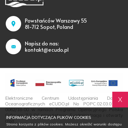
Powstańców Warszawy 55
81-712 Sopot, Poland
Napisz do nas:
kontakt@ecudo.pl
Elektroniczne Centrum Udostępniania Danych
X
Oceanograficznych eCUDO.pl No POPC.02.03.01-00-
0062/18-00 w ramach Programu Operacyjnego Polska
Cyfrowa, 2.2 Oś priorytetowa E-administracja i otwarty
INFORMACJA DOTYCZĄCA PLIKÓW COOKIES
rząd.
Strona korzysta z plików cookies. Możesz określić warunki dostępu