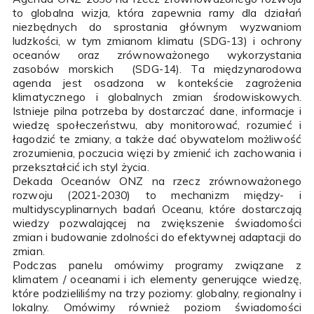
to globalna wizja, która zapewnia ramy dla działań
niezbędnych do sprostania głównym wyzwaniom
ludzkości, w tym zmianom klimatu (SDG-13) i ochrony
oceanów oraz zrównoważonego wykorzystania
zasobów morskich (SDG-14). Ta międzynarodowa
agenda jest osadzona w kontekście zagrożenia
klimatycznego i globalnych zmian środowiskowych.
Istnieje pilna potrzeba by dostarczać dane, informacje i
wiedzę społeczeństwu, aby monitorować, rozumieć i
łagodzić te zmiany, a także dać obywatelom możliwość
zrozumienia, poczucia więzi by zmienić ich zachowania i
przekształcić ich styl życia.
Dekada Oceanów ONZ na rzecz zrównoważonego
rozwoju (2021-2030) to mechanizm między- i
multidyscyplinarnych badań Oceanu, które dostarczają
wiedzy pozwalającej na zwiększenie świadomości
zmian i budowanie zdolności do efektywnej adaptacji do
zmian.
Podczas panelu omówimy programy związane z
klimatem / oceanami i ich elementy generujące wiedzę,
które podzieliliśmy na trzy poziomy: globalny, regionalny i
lokalny. Omówimy również poziom świadomości