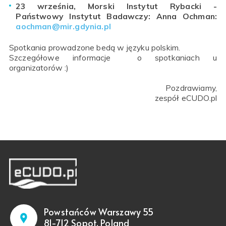
23 września, Morski Instytut Rybacki -
Państwowy Instytut Badawczy: Anna Ochman:
aochman@mir.gdynia.pl
Spotkania prowadzone bedą w języku polskim.
Szczegółowe informacje o spotkaniach u
organizatorów :)
Pozdrawiamy,
zespół eCUDO.pl
Powstańców Warszawy 55
81-712 Sopot, Poland