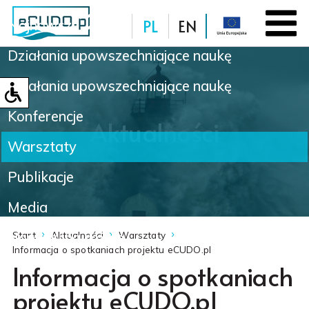
PL
EN
Najnowsze
Działania upowszechniające naukę
Baza danych
Działania upowszechniające naukę
Konferencje
Aktualności
Warsztaty
Publikacje
Media
Nowinki naukowe
Start
Aktualności
Warsztaty
Informacja o spotkaniach projektu eCUDO.pl
Informacja o spotkaniach
projektu eCUDO.pl