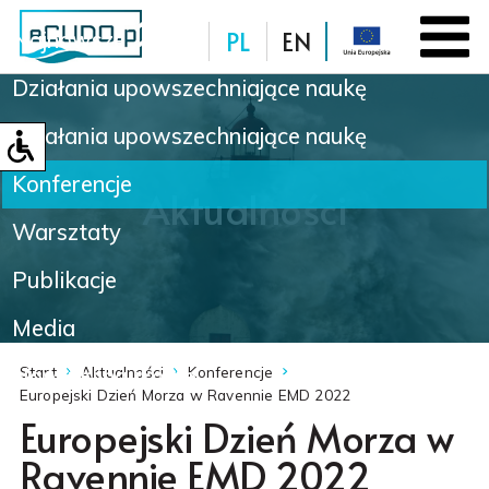
PL
EN
Najnowsze
Działania upowszechniające naukę
Baza danych
Działania upowszechniające naukę
Konferencje
Aktualności
Warsztaty
Publikacje
Media
Nowinki naukowe
Start
Aktualności
Konferencje
Europejski Dzień Morza w Ravennie EMD 2022
Europejski Dzień Morza w
Ravennie EMD 2022