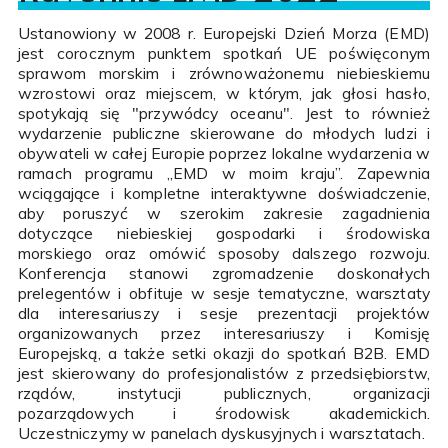
Ustanowiony w 2008 r. Europejski Dzień Morza (EMD)
jest corocznym punktem spotkań UE poświęconym
sprawom morskim i zrównoważonemu niebieskiemu
wzrostowi oraz miejscem, w którym, jak głosi hasło,
spotykają się "przywódcy oceanu". Jest to również
wydarzenie publiczne skierowane do młodych ludzi i
obywateli w całej Europie poprzez lokalne wydarzenia w
ramach programu „EMD w moim kraju”. Zapewnia
wciągające i kompletne interaktywne doświadczenie,
aby poruszyć w szerokim zakresie zagadnienia
dotyczące niebieskiej gospodarki i środowiska
morskiego oraz omówić sposoby dalszego rozwoju.
Konferencja stanowi zgromadzenie doskonałych
prelegentów i obfituje w sesje tematyczne, warsztaty
dla interesariuszy i sesje prezentacji projektów
organizowanych przez interesariuszy i Komisję
Europejską, a także setki okazji do spotkań B2B. EMD
jest skierowany do profesjonalistów z przedsiębiorstw,
rządów, instytucji publicznych, organizacji
pozarządowych i środowisk akademickich.
Uczestniczymy w panelach dyskusyjnych i warsztatach.