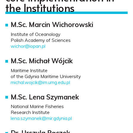
the Institutions
M.Sc. Marcin Wichorowski
Institute of Oceanology
Polish Academy of Sciences
wichor@iopan.pl
M.Sc. Michał Wójcik
Maritime Institute
of the Gdynia Maritime University
michal.wojcik@im.umg.edu.pl
M.Sc. Lena Szymanek
National Marine Fisheries
Research Institute
lena.szymanek@mir.gdynia.pl
Dr. Urszula Pączek