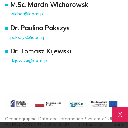
M.Sc. Marcin Wichorowski
wichor@iopan.pl
Dr. Paulina Pakszys
pakszys@iopan.pl
Dr. Tomasz Kijewski
tkijewski@iopan.pl
X
Oceanographic Data and Information System eCUDO.pl,
POPC.02.03.01-00-0062/18-00, co-financed from